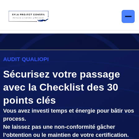
Accueil
AUDIT QUALIOPI
Accompagnement
Sécurisez votre passage
Accompagnement Dossier France Compétences
Formation
avec la Checklist des 30
Accompagnement Habilitation Certificateur
Contact
points clés
Accompagnement Qualiopi
Vous avez investi temps et énergie pour bâtir vos
process.
LinkedIn
Instagram
Accompagnement à l'intégration de l'IA
Ne laissez pas une non-conformité gâcher
l’obtention ou le maintien de votre certification.
Prendre un RDV