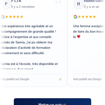
LTR
Hanna Gahoual
H
 a 2 semaines
Il y a un an
★★
★★★★★
ence très agréable et un
Une femme exceptionnelle souc
ment de grande qualité !
de faire du bon travail. L’expérie
xpertise et aux conseils
là
amia, j’ai pu obtenir ma
 d’activité de formation
 et sans difficulté.
 l’écoute, très disponible et
 d’un grand
nalisme. Son expérience
↗
sur Google
Avis publié sur Google
aine est un véritable atout,
eils sont toujours pertinents
.
nde vivement Syla Project
Mettre un avis