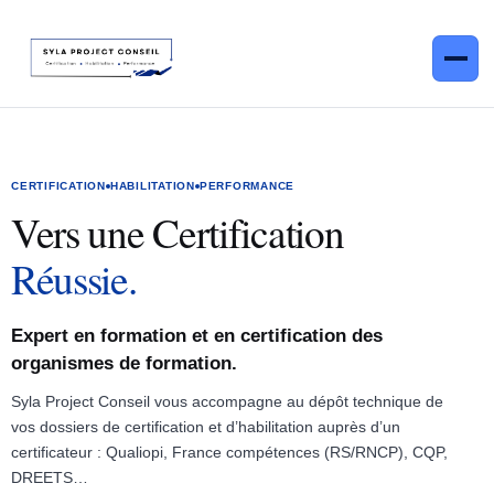
Accueil
CERTIFICATION
HABILITATION
PERFORMANCE
Vers une Certification
Accompagnement
Réussie.
Accompagnement Dossier France Compétences
Formation
Accompagnement Habilitation Certificateur
Expert en formation et en certification des
Contact
organismes de formation.
Accompagnement Qualiopi
Syla Project Conseil vous accompagne au dépôt technique de
LinkedIn
Instagram
vos dossiers de certification et d’habilitation auprès d’un
Accompagnement à l'intégration de l'IA
certificateur : Qualiopi, France compétences (RS/RNCP), CQP,
DREETS…
Prendre un RDV